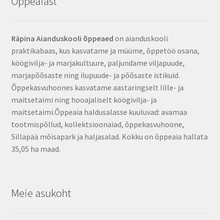
Õppeaiast
Räpina Aianduskooli õppeaed
on aianduskooli
praktikabaas, kus kasvatame ja müüme, õppetöö osana,
köögivilja- ja marjakultuure, paljundame viljapuude,
marjapõõsaste ning ilupuude- ja põõsaste istikuid.
Õppekasvuhoones kasvatame aastaringselt lille- ja
maitsetaimi ning hooajaliselt köögivilja- ja
maitsetaimi.Õppeaia haldusalasse kuuluvad: avamaa
tootmispõllud, kollektsioonaiad, õppekasvuhoone,
Sillapää mõisapark ja haljasalad. Kokku on õppeaia hallata
35,05 ha maad.
Meie asukoht