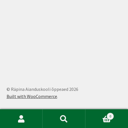
© Räpina Aianduskooli õppeaed 2026
Built with WooCommerce
.
0
Otsi:
Otsi