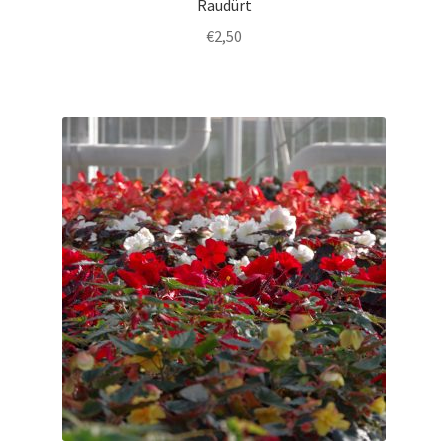
Raudürt
€
2,50