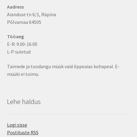
Aadress
Aianduse tn 6/1, Räpina
Põlvamaa 64505
Tööaeg
E-R: 9.00-16.00
L-P suletud
Taimede ja toodangu müük vaid õppeaias kohapeal. E-
müüki ei toimu.
Lehe haldus
Logi sisse
Postituste RSS