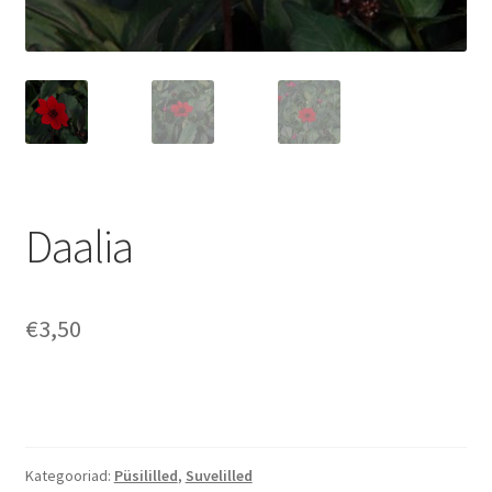
Daalia
€
3,50
Kategooriad:
Püsililled
,
Suvelilled