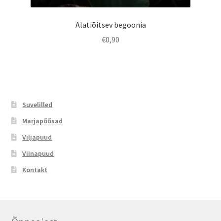
Alatiõitsev begoonia
€
0,90
Suvelilled
Marjapõõsad
Viljapuud
Viinapuud
Kontakt