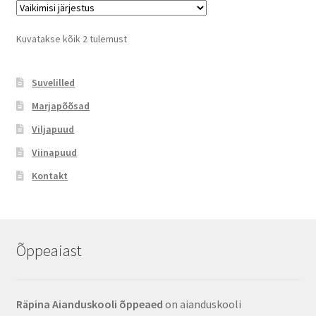
Kuvatakse kõik 2 tulemust
Suvelilled
Marjapõõsad
Viljapuud
Viinapuud
Kontakt
Õppeaiast
Räpina Aianduskooli õppeaed
on aianduskooli