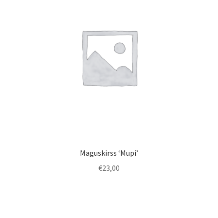
Maguskirss ‘Mupi’
€
23,00