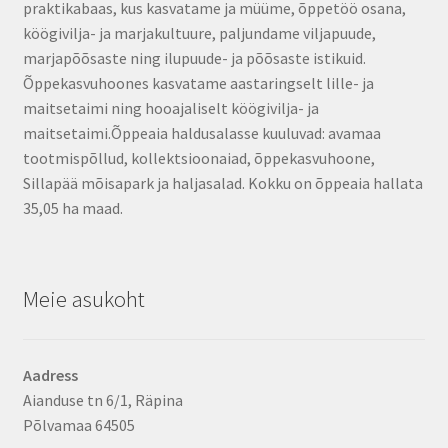
praktikabaas, kus kasvatame ja müüme, õppetöö osana,
köögivilja- ja marjakultuure, paljundame viljapuude,
marjapõõsaste ning ilupuude- ja põõsaste istikuid.
Õppekasvuhoones kasvatame aastaringselt lille- ja
maitsetaimi ning hooajaliselt köögivilja- ja
maitsetaimi.Õppeaia haldusalasse kuuluvad: avamaa
tootmispõllud, kollektsioonaiad, õppekasvuhoone,
Sillapää mõisapark ja haljasalad. Kokku on õppeaia hallata
35,05 ha maad.
Meie asukoht
Aadress
Aianduse tn 6/1, Räpina
Põlvamaa 64505