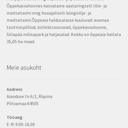
Õppekasvuhoones kasvatame aastaringselt lille- ja
maitsetaimi ning hooajaliselt köögivilja- ja
maitsetaimi.Õppeaia haldusalasse kuuluvad: avamaa
tootmispõllud, kollektsioonaiad, õppekasvuhoone,
Sillapää mõisapark ja haljasalad. Kokku on õppeaia hallata
35,05 ha maad.
Meie asukoht
Aadress
Aianduse tn 6/1, Räpina
Põlvamaa 64505
Tööaeg
E-R: 9.00-16.00