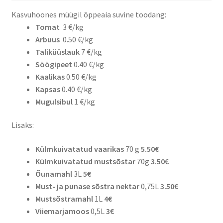
Kasvuhoones müügil õppeaia suvine toodang:
Tomat
3 €/kg
Arbuus
0.50 €/kg
Taliküüslauk
7 €/kg
Söögipeet
0.40 €/kg
Kaalikas
0.50 €/kg
Kapsas
0.40 €/kg
Mugulsibul
1 €/kg
Lisaks:
Külmkuivatatud vaarikas
70 g
5.50€
Külmkuivatatud mustsõstar
70g
3.50€
Õunamahl
3L
5€
Must- ja punase sõstra nektar
0,75L
3.50€
Mustsõstramahl
1L
4€
Viiemarjamoos
0,5L
3€