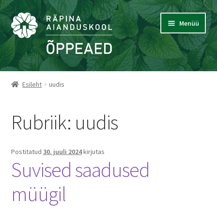
Liigu
Liigu
Menüü
navigeerimisele
sisu
juurde
Õppeaed ja toodangu müük
Esileht
uudis
Meil müügil
Rubriik:
uudis
Kontakt
Aianduskooli lehele
Postitatud
30. juuli 2024
kirjutas
Suvised saadused
müügil