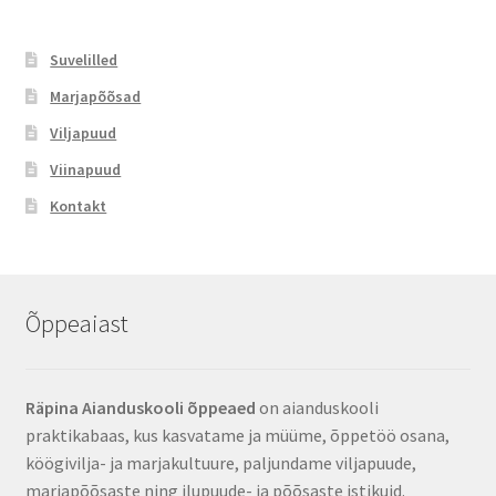
Suvelilled
Marjapõõsad
Viljapuud
Viinapuud
Kontakt
Õppeaiast
Räpina Aianduskooli õppeaed
on aianduskooli
praktikabaas, kus kasvatame ja müüme, õppetöö osana,
köögivilja- ja marjakultuure, paljundame viljapuude,
marjapõõsaste ning ilupuude- ja põõsaste istikuid.