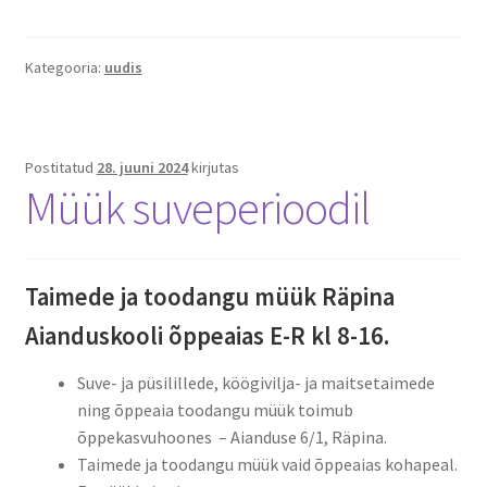
Kategooria:
uudis
Postitatud
28. juuni 2024
kirjutas
Müük suveperioodil
Taimede ja toodangu müük Räpina
Aianduskooli õppeaias E-R kl 8-16.
Suve- ja püsilillede, köögivilja- ja maitsetaimede
ning õppeaia toodangu müük toimub
õppekasvuhoones – Aianduse 6/1, Räpina.
Taimede ja toodangu müük vaid õppeaias kohapeal.